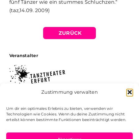
fünf Tänzer wie ein stummes Schluchzen.“
(taz,14.09. 2009)
ZURÜCK
Veranstalter
Zustimmung verwalten
Tanztheater Erfurt e.V.
Lachsgasse 3 | 99084 Erfurt
Um dir ein optimales Erlebnis zu bieten, verwenden wir
Tel. 0361 – 660 49 47
Technologien wie Cookies. Wenn du deine Zustimmung nicht
erteilst können bestimmte Funktionen beeinträchtigt werden.
kontakt@tanztheater-erfurt.de
www.tanztheaterfestival-erfurt.de
www.tanztheater-erfurt.de