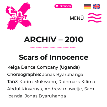
Zum
SPENDEN
Inhalt
springen
To
ARCHIV – 2010
Home
Na
Programm
Scars of Innocence
Wettbewerb / Ausschreibung
Keiga Dance Company (Uganda)
Choreographie:
Jonas Byaruhanga
Tanz:
Karim Mukwano, Rainmark Kilima,
Festival-Team
Abdul Kinyenya, Andrew mawejje, Sam
Ibanda, Jonas Byaruhanga
Archiv